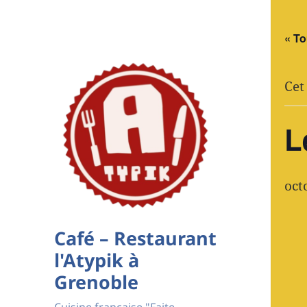
« T
Cet
L
oct
Café – Restaurant
l'Atypik à
Grenoble