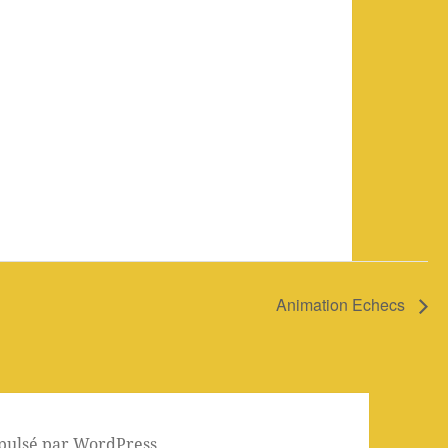
Animation Echecs
pulsé par WordPress