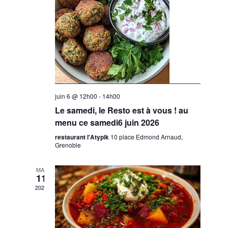
t
e
i
n
o
t
n
d
e
v
juin 6 @ 12h00
-
14h00
u
Le samedi, le Resto est à vous ! au
e
menu ce samedi6 juin 2026
s
restaurant l'Atypik
10 place Edmond Arnaud,
É
Grenoble
v
MAI
è
11
2026
n
e
m