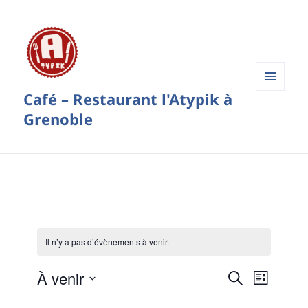
Café – Restaurant l'Atypik à
Menu
et
Grenoble
widgets
Il n’y a pas d’évènements à venir.
R
N
À venir
R
L
a
e
e
S
i
v