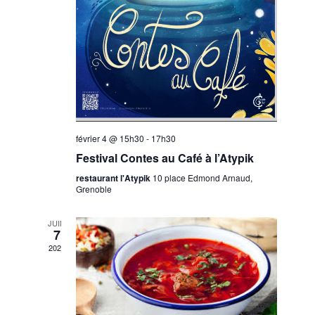
v
v
d
i
è
a
g
n
t
e
a
e
m
.
t
e
i
n
o
t
février 4 @ 15h30
-
17h30
n
Festival Contes au Café à l’Atypik
d
restaurant l'Atypik
10 place Edmond Arnaud,
e
Grenoble
v
JUIN
u
7
e
2025
s
É
v