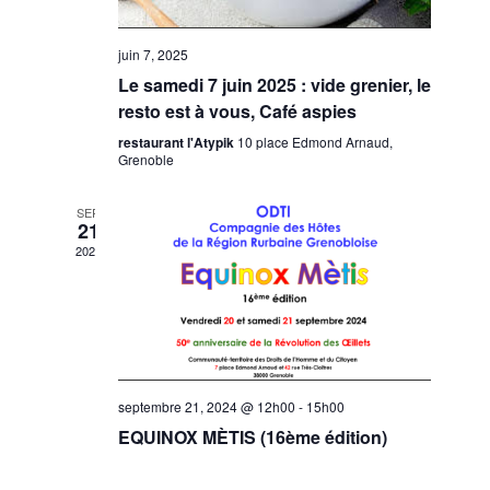
è
n
juin 7, 2025
Le samedi 7 juin 2025 : vide grenier, le
e
resto est à vous, Café aspies
m
restaurant l'Atypik
10 place Edmond Arnaud,
e
Grenoble
n
t
SEP
21
s
2024
septembre 21, 2024 @ 12h00
-
15h00
EQUINOX MÈTIS (16ème édition)