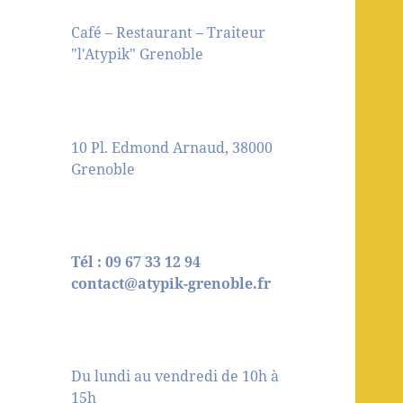
Café – Restaurant – Traiteur
"l'Atypik" Grenoble
10 Pl. Edmond Arnaud, 38000
Grenoble
Tél : 09 67 33 12 94
contact@atypik-grenoble.fr
Du lundi au vendredi de 10h à
15h